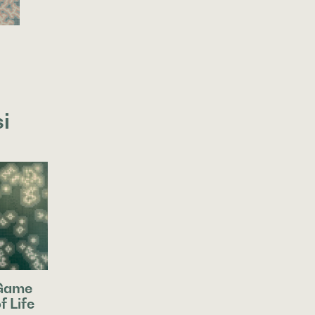
0
si
Game
f Life