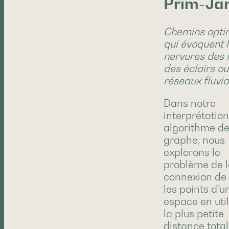
Prim-Jar
Chemins opt
qui évoquent 
nervures des f
des éclairs o
réseaux fluvia
Dans notre
interprétation
algorithme d
graphe, nous
explorons le
problème de 
connexion de
les points d’u
espace en uti
la plus petite
distance tota