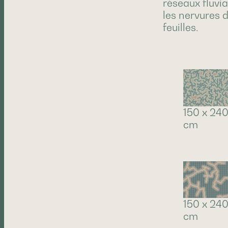
réseaux fluvi
les nervures 
feuilles.
150 x 24
cm
150 x 24
cm