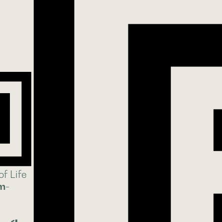
f Life
m-