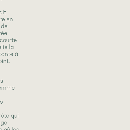
ait
re en
 de
tée
 courte
lie la
tante à
int.
es
comme
us
n
rête qui
age
 où les