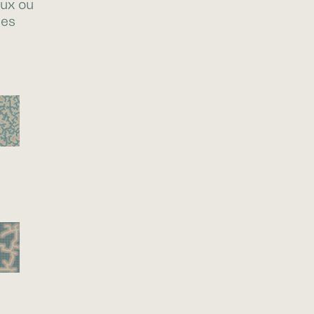
aux ou
des
0
0